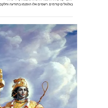
רישומי העבר - הסמסקארות
הסמסקארות הן תחושות, מחשבות ותגובות ביחס
לאובייקטים או התנסויות שחווינו במהלך חיינו או
בגלגולים קודמים. רשמים אלו הופנמו בתודעה וחלקם
אף...