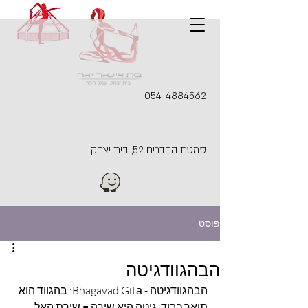
054-4884562
סמטת ההדרים 52, בית יצחק
פוסט
הבהגוודגיטה
הבהגוודגיטה - Bhagavad Gītā: בהגווד הוא 
תואר כבוד, גיטה היא שירה = שירת האל, 