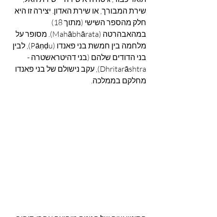
שירת המבורך, או שירת האדון. יצירה זו היא 
חלק מהספר השישי (מתוך 18) 
במהאבהרטה (Mahābhārata). מסופר על 
מלחמה בין חמשת בני פאנדו (Pāṇḍu), לבין 
בני הדודים שלהם (בני דהיטראשטרה - 
Dhritarāshtra), עקב נישולם של בני פאנדו 
מחלקם בממלכה.