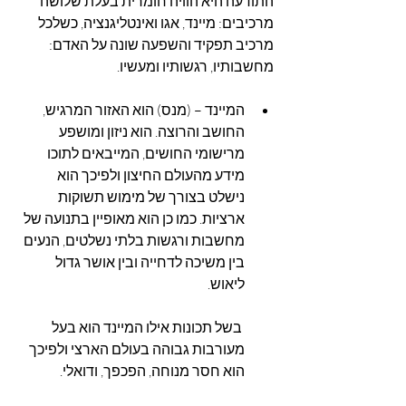
התודעה היא הוויה חומרית בעלת שלושה 
מרכיבים: מיינד, אגו ואינטליגנציה, כשלכל 
מרכיב תפקיד והשפעה שונה על האדם: 
מחשבותיו, רגשותיו ומעשיו.
המיינד – (מנס) הוא האזור המרגיש, 
החושב והרוצה. הוא ניזון ומושפע 
מרישומי החושים, המייבאים לתוכו 
מידע מהעולם החיצון ולפיכך הוא 
נישלט בצורך של מימוש תשוקות 
ארציות. כמו כן הוא מאופיין בתנועה של 
מחשבות ורגשות בלתי נשלטים, הנעים 
בין משיכה לדחייה ובין אושר גדול 
ליאוש.
 בשל תכונות אילו המיינד הוא בעל 
מעורבות גבוהה בעולם הארצי ולפיכך 
הוא חסר מנוחה, הפכפך, ודואלי.