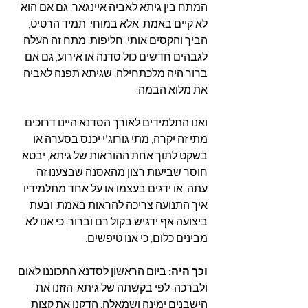
המתח בין גיתא לאביה איינגאר, גם אם הוא 
לא קיים באמת, אלא במוחי, תמיד הרטיט, 
הביך והקסים אותי, חליפות. מתח זה העלה 
לגבהים חדשים כול סדנה או אירוע, גם אם 
ברור היה מלכתחילה, שגיתא תפנה לאביה 
את מלוא הבמה. 
ואנו התלמידים לאורך הסדנא היינו דרוכים 
מתי זה יקרה, מתי גורוג'י יכנס בסערה או 
בשקט לתוך אחת ההוראות של גיתא, יבטא 
חוסר שביעות רצון מהאסנה שבצענו זה 
עתה, או ידגים בעצמו או על אחד מתלמידיו 
איך התנועה צריכה להראות באמת, ובעת 
ביצועה אף ידגיש בקול רם וברור, כי אנו לא 
מבינים כלום, כי אנו טיפשים.
וכך היה:
 ביום הראשון לסדנא התכוננו לאום 
ולברכה. לפי בקשתה של גיתא, הזזנו את 
הישבנים ימינה ושמאלה, הדקנו את קצות 