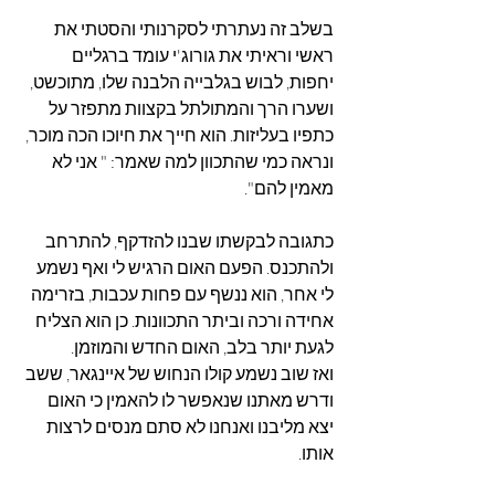
בשלב זה נעתרתי לסקרנותי והסטתי את 
ראשי וראיתי את גורוג'י עומד ברגליים 
יחפות, לבוש בגלבייה הלבנה שלו, מתוכשט, 
ושערו הרך והמתולתל בקצוות מתפזר על 
כתפיו בעליזות. הוא חייך את חיוכו הכה מוכר, 
ונראה כמי שהתכוון למה שאמר: " אני לא 
מאמין להם".
כתגובה לבקשתו שבנו להזדקף, להתרחב 
ולהתכנס. הפעם האום הרגיש לי ואף נשמע 
לי אחר, הוא ננשף עם פחות עכבות, בזרימה 
אחידה ורכה וביתר התכוונות. כן הוא הצליח 
לגעת יותר בלב, האום החדש והמוזמן.
ואז שוב נשמע קולו הנחוש של איינגאר, ששב 
ודרש מאתנו שנאפשר לו להאמין כי האום 
יצא מליבנו ואנחנו לא סתם מנסים לרצות 
אותו.