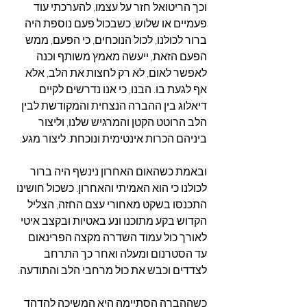
וכך הריטואל חזר על עצמו, להערכתי עוד 
פעמיים או שלוש, כשבכול פעם נוספת היה 
ברור לכולנו, לכול הנוכחים, כי הפעם, ממש 
הפעם הזאת, ייעשה מאמץ משותף וכנה 
לאפשר לאום, לא רק לחצות את הלב, אלא 
אף לגעת בו. הבנו, כי אנו נדרשים לקיים 
דיאלוג בין ההברה הנצחית והמקודשת לבין 
הלב הרוטט הקטן והמרגיש שלנו, וליצור 
ביניהם הכרות אינטימית ונוכחת. ליצור מגע.
ובאמת כשהאום האחרון נינשף היה ברור 
לכולנו כי הוא האמיתי והאחרון. כשכול חושינו 
התכנסו בשקט מאחורי עצם החזה, הצליל 
הקדוש בקע מתוכנו ונע באטיות ובקצב איטי 
לאורך כול עמוד השדרה מקצה הפרינאום 
עד הסטרנום ומעלה ואחר כך התרחב 
לצדדים וכבש את כול מרחבי הלב והתודעה.
כשההברה הסתיימה היא המשיכה להדהד 