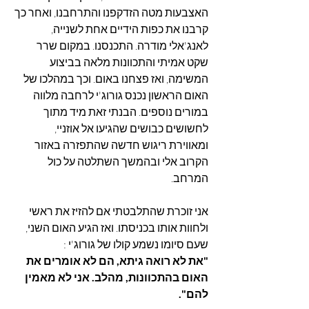
האצבעות מטה הזדקפנו והתרחבנו, ואחר כך 
קרבנו את כפות הידיים אחת לשנייה, 
לאנג'אלי מודרה. התכנסנו. במקום שרר 
שקט אמיתי והתכוונות מלאה בביצוע 
המשימה, ואז פצחנו באום. וכך במהלכו של 
האום הראשון נכנס גורוג'י לרחבה מלווה 
במורים נוספים. הבנתי זאת מיד מתוך 
לחשושים כבושים שהגיעו אל אוזניי, 
ומאווירת ריגוש חדשה שהתפזרה באזור 
הקרוב אלי ובהמשך השתלטה על כול 
המרחב.
אני זוכרת שהתלבטתי אם להזיז את ראשי 
ולחוות אותו בכניסתו. ואז הגיע האום השני, 
שעם סיומו נשמע קולו של גורוג'י :
"את לא רואה גיתא, הם לא אומרים את 
האום בהתכוונות, מהלב. אני לא מאמין 
להם".