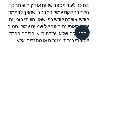
בתוכנו לעוד מספר שניות או דקות ואחר כך 
השתרר שקט עמוק במרחב, שהפך לדממת 
קודש. אווירת קודש כפי שאני חוויתי בזמן זה, 
אינה מאופיינת באור של שמיים עמוק וסמיך 
או במרקם של אוויר דחוס, או בריחם הכבד 
של בתי כנסת, מנזרים או מסגדים, אלא 
במחויבות ברורה הנובעת מתוכה.
כך היא דרכה של היוגה – מחייבת.
פוסטים אחרונים
הצג הכול