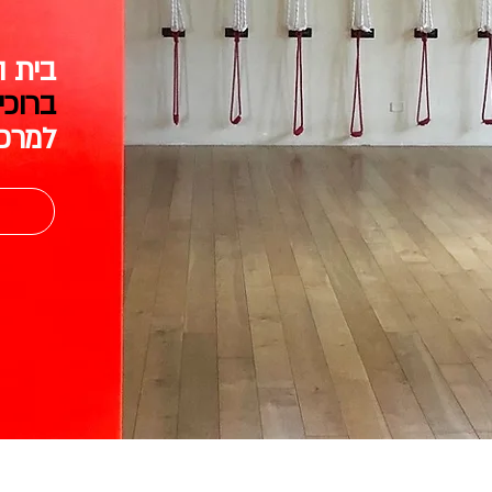
בית ה
ברוכי
למרכז