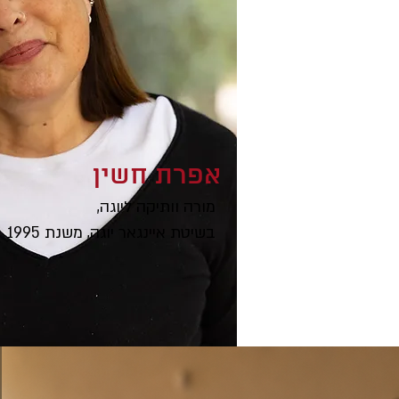
אפרת חשין
מורה וותיקה ליוגה,
בשיטת איינגאר יוגה, משנת 1995