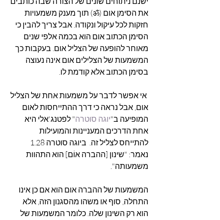
ישנם ניתוחים שונים של הצורה שבה כותבים 
את הסימן אום (ॐ) תוך מענק משמעויות 
חזקות לכל עיקול ונקודה. אבל צריך להבין כי 
הסימן הכתוב אום הוא בכמה אלפי שנים 
מאוחר להופעה של הצליל אום. בעקבות כך 
המשמעות של הצלילים אום אינה נעוצה 
בסימן הכתוב אלא קודמת לו.
 אי אפשר לדבר על משמעות אחת של הצליל 
אום, אבל נראה כי דרך ההתייחסות לאום 
המופיעה ב"
יוגה סוטרה
" לפטנג'אלי היא 
אחת הדרכים המעניינות והמועילות 
להתייחס לצליל זה.  ביוגה סוטרה 1.28 
נאמר: "שינון [ההברה אוֹם] הוא התהוות 
משמעותה".
המשמעות של ההברה אום הוא אם כן אינו 
התחלה, סוף או משהו מהסגנון הזה, אלא 
הוא רק השינון שלה. כלומר המשמעות של 