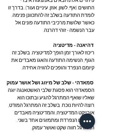
פיתויים אלו מיובאים באמצעות איברי 
החושים (אף, לשון, אוזן, עיניים ועור). בדרך זו 
לומדת התודעה בשלב זה להתכוונן פנימה. 
כאשר שלושת מרכיבי התודעה פונים אל 
עבר הנשמה - זוהי דהרנה.
דהיאנה - מדיטציה
ריכוז לאורך זמן הופך למדיטציה. בשלב זה 
הגוף, הנשימה התודעה והאגו מאבדים את 
קיומם הנפרד והופכים להוויה אחידה.
סמאדהי - שלב של מיזוג ושל אושר עמוק
הסמאדהי הוא פסגת שלבי האשטאנגה יוגה 
שאליו שואף המתרגל להגיע ובתוכו הוא 
רוצה להיות נוכח. בשלב זה המתרגל המודט, 
אובייקט המדיטציה, והמדיטציה מאבדים 
מזהותם הנפרדת ומתמזגים אחד בשני. 
המתרגל חווה שקט ואושר עמוק.