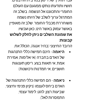
עבר תהליך של ריסון במרבית ההיבטים: 
חושיו ותודעתו נותקו ממגעם עם העולם 
החומרי והתכווננו אל הנשמה. בשלב זה 
המתרגל ערוך לשלב של היותו נשמה 
משוחררת מכבלי החומר. שלב זה מאופיין 
באושר עמוק באשר הינו, כאן ועכשיו.
את שמונת השלבים ניתן לחלק לשלוש 
קבוצות:
הרובד החיצוני (בהיר אנגה), הכולל את:
היאמה
 - הינם חמישה כללי התנהגות 
של האדם בחברה (אי אלימות, אמירת 
אמת, אי תאוות בצע, ריסון תענוגות 
חושניים, אי חמדנות ורכושנות)
ניאמה
 - הם חמישה כללי התנהגות של 
האדם ביחס לעצמו (ניקיון פנימי וחיצוני, 
שביעות רצון, להט, לימוד עצמי, 
התמסרות לאל).